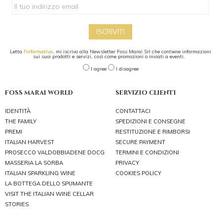
ISCRIVITI
Letta
l'informativa
, mi iscrivo alla Newsletter Foss Marai Srl che contiene informazioni
sui suoi prodotti e servizi, così come promozioni o inviati a eventi.
I agree
I disagree
foss marai world
servizio clienti
IDENTITÀ
CONTATTACI
THE FAMILY
SPEDIZIONI E CONSEGNE
PREMI
RESTITUZIONE E RIMBORSI
ITALIAN HARVEST
SECURE PAYMENT
PROSECCO VALDOBBIADENE DOCG
TERMINI E CONDIZIONI
MASSERIA LA SORBA
PRIVACY
ITALIAN SPARKLING WINE
COOKIES POLICY
LA BOTTEGA DELLO SPUMANTE
VISIT THE ITALIAN WINE CELLAR
STORIES