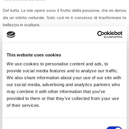
Del tutto. Le mie opere sono il frutto della passione, che mi deriva
da un istinto naturale. Solo così mi è concesso di trasformare la
bellezza in scultura.
Classicità e modernità. Le sue opere reinterpretano i classici
greci e si proiettano verso il futuro con ammiccamenti
glamour molto moderni.
This website uses cookies
Ah, sicuramente! Ho sempre ammirato le opere dell’antica Grecia,
We use cookies to personalise content and ads, to
ma guardo anche ai miei contemporanei. Non ho veri riferimenti o
provide social media features and to analyse our traffic.
fonti di ispirazione, ma considero un grande scultore Francesco
We also share information about your use of our site with
Messina. Apprezzo Carlo Conte, che era qui di Moirago, mentre a
our social media, advertising and analytics partners who
Treviso cito Arturo Martini.
may combine it with other information that you’ve
provided to them or that they’ve collected from your use
Nella sua arte ci sono evidentemente anche risonanze del
of their services.
Canova, che è proprio di queste parti. È un omaggio
consapevole o è sorto spontaneo?
Consent
È qualcosa che non riesco a spiegare razionalmente. Tutto