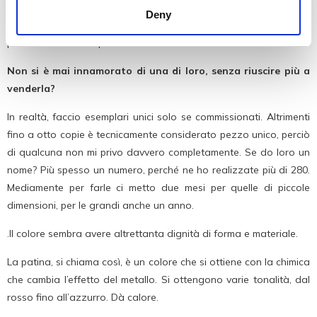
ricavano dei calchi in gesso, quindi in cera e solo alla fine si
Deny
passa alla fusione a cera persa del bronzo. Le mie donne
possono arrivare a pesare oltre cento chili.
Non si è mai innamorato di una di loro, senza riuscire più a
venderla?
In realtà, faccio esemplari unici solo se commissionati. Altrimenti
fino a otto copie è tecnicamente considerato pezzo unico, perciò
di qualcuna non mi privo davvero completamente. Se do loro un
nome? Più spesso un numero, perché ne ho realizzate più di 280.
Mediamente per farle ci metto due mesi per quelle di piccole
dimensioni, per le grandi anche un anno.
.Il colore sembra avere altrettanta dignità di forma e materiale.
La patina, si chiama così, è un colore che si ottiene con la chimica
che cambia l’effetto del metallo. Si ottengono varie tonalità, dal
rosso fino all’azzurro. Dà calore.