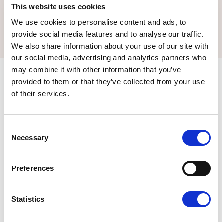
muschiato tipico del vino Moscato.
This website uses cookies
ACQUISTA
We use cookies to personalise content and ads, to
provide social media features and to analyse our traffic.
We also share information about your use of our site with
our social media, advertising and analytics partners who
may combine it with other information that you’ve
provided to them or that they’ve collected from your use
VINO ROSSO
of their services.
niro' i.g.t.
AGLIANICO
L’uva di Aglianico coltivata su un terreno collinare
Consent
esposto a mezzogiorno, in un microclima favorevole,
Necessary
Selection
origina un vino di colore rosso rubino, leggermente
granato sull’unghia. I profumi intensi ed eleganti,
richiamano la frutta rossa di bosco, come la marasca
Preferences
e le more, arricchito da un lieve speziato.
ACQUISTA
Statistics