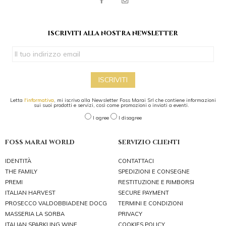
iscriviti alla nostra newsletter
ISCRIVITI
Letta
l'informativa
, mi iscrivo alla Newsletter Foss Marai Srl che contiene informazioni
sui suoi prodotti e servizi, così come promozioni o inviati a eventi.
I agree
I disagree
foss marai world
servizio clienti
IDENTITÀ
CONTATTACI
THE FAMILY
SPEDIZIONI E CONSEGNE
PREMI
RESTITUZIONE E RIMBORSI
ITALIAN HARVEST
SECURE PAYMENT
PROSECCO VALDOBBIADENE DOCG
TERMINI E CONDIZIONI
MASSERIA LA SORBA
PRIVACY
ITALIAN SPARKLING WINE
COOKIES POLICY