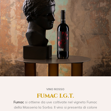
VINO ROSSO
fumac i.g.t.
Fumac
si ottiene da uve coltivate nel vigneto Fumac
della Masseria la Sorba. Il vino si presenta di colore