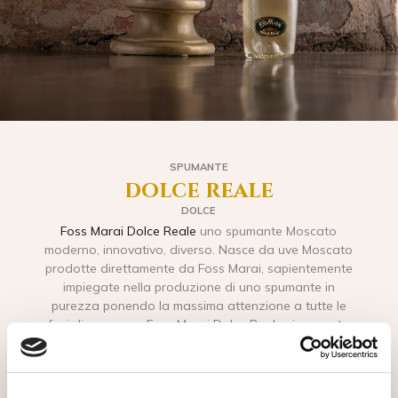
SPUMANTE
dolce reale
DOLCE
Foss Marai Dolce Reale
uno spumante Moscato
moderno, innovativo, diverso. Nasce da uve Moscato
prodotte direttamente da Foss Marai, sapientemente
impiegate nella produzione di uno spumante in
purezza ponendo la massima attenzione a tutte le
fasi di processo. Foss Marai Dolce Reale si presenta
con un colore giallo paglierino con riflessi dorati, dal
profumo intenso di pesca gialla e di albicocca, sentori
di salvia ben marcati e con un leggero profumo