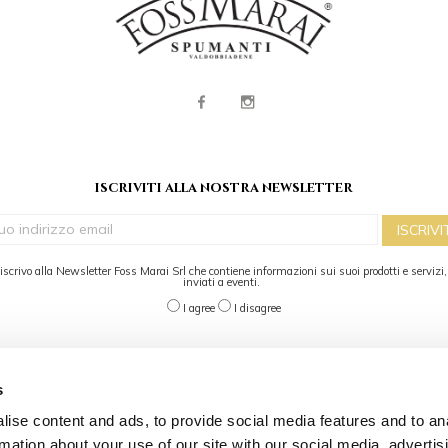
iscriviti alla nostra newsletter
ISCRIVI
 iscrivo alla Newsletter Foss Marai Srl che contiene informazioni sui suoi prodotti e servizi
inviati a eventi.
I agree
I disagree
s
ervizio clienti
my account
ise content and ads, to provide social media features and to an
ONTATTACI
IL MIO ACCOUNT
rmation about your use of our site with our social media, advertis