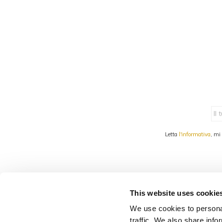
Letta
l'informativa
, mi
This website uses cookie
foss marai world
s
We use cookies to personal
IDENTITÀ
C
traffic. We also share info