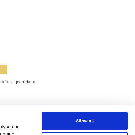
TI
, così come promozioni o
contatti
Allow all
alyse our
FOSS MARAI SRL
ing and