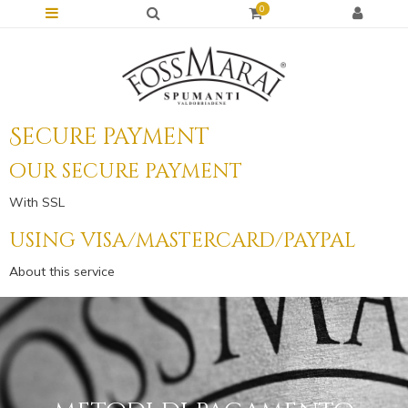
0
Secure payment
our secure payment
With SSL
using visa/mastercard/paypal
About this service