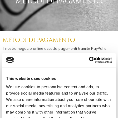
metodi di pagamento
metodi di pagamento
Il nostro negozio online accetta pagamenti tramite PayPal e
Carta di Credito. Potrai scegliere il pagamento che preferisci al
termine del processo d'acquisto. In nessun caso potrà accettare
pagamenti in contanti, né direttamente né tramite invio postale.
Nota: Questo negozio online opera dall'Unione Europea e tutte
le transazioni sono effettuate in Euro. Se si paga con un'altra
This website uses cookies
moneta, la conversione di valuta si baserà su il tasso di cambio
We use cookies to personalise content and ads, to
del giorno in cui avviene l'acquisto. Non vi è alcun costo
aggiuntivo per la conversione di valuta.
provide social media features and to analyse our traffic.
We also share information about your use of our site with
carta di credito
our social media, advertising and analytics partners who
Puoi pagare sul negozio online FossMarai usando le carte di
may combine it with other information that you’ve
credito aderenti ai circuiti VISA, Mastercard, American Express,